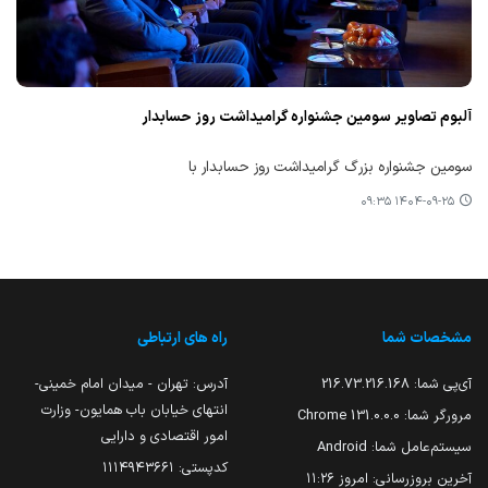
آلبوم تصاویر سومین جشنواره گرامیداشت روز حسابدار
سومین جشنواره بزرگ گرامیداشت روز حسابدار با
۱۴۰۴-۰۹-۲۵ ۰۹:۳۵
مشخصات شما
راه های ارتباطی
آی‌پی شما:
216.73.216.168
آدرس: تهران - میدان امام خمینی-
انتهای خیابان باب همایون- وزارت
مرورگر شما:
131.0.0.0 Chrome
امور اقتصادی و دارایی
سیستم‌عامل شما:
Android
کدپستی: ۱۱۱۴۹۴۳۶۶۱
آخرین بروزرسانی:
امروز ۱۱:۲۶