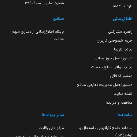
شماره تماس : 39909000
بازدید:
1524
اطلاع‌رسانی
ستادی
راهبرد مشارکتی
پایگاه اطلاع‌رسانی آزادسازی سهام
عدالت
حریم خصوصی کاربران
بیانیه تارنما
دستورالعمل بروز رسانی
بیانیه توافق سطح خدمات
منشور اخلاقی
دستورالعمل مدیریت تعارض منافع
نقشه سایت
مناقصه و مزایده
سامانه‌ها
سایر پیوندها
سامانه جامع کارآفرینی ، اشتغال و
مرکز ملی رقابت
تولید(کات)
دبیرخانه شورای عالی سلامت و