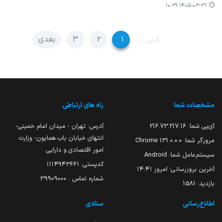
۱۴۰۵-۰۳-۳۱ ۱۰:۲۹
قبلی
۱
۲
۳
بعدی
مشخصات شما
راه های ارتباطی
آی‌پی شما:
216.73.217.16
آدرس: تهران - میدان امام خمینی-
انتهای خیابان باب همایون- وزارت
مرورگر شما:
131.0.0.0 Chrome
امور اقتصادی و دارایی
سیستم‌عامل شما:
Android
کدپستی: ۱۱۱۴۹۴۳۶۶۱
آخرین بروزرسانی:
امروز ۱۴:۴۱
شماره تماس : 39909000
بازدید:
1581
اطلاع‌رسانی
ستادی