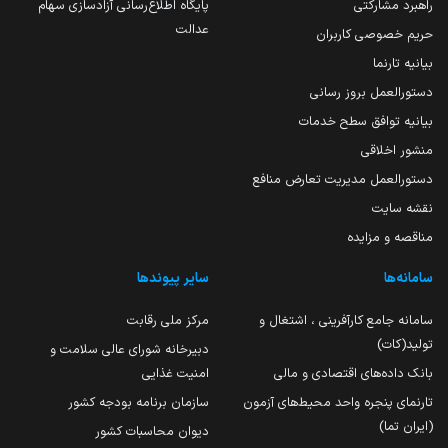
راهبرد مشارکتی
پایگاه اطلاع‌رسانی آزادسازی سهام
عدالت
حریم خصوصی کاربران
بیانیه تارنما
دستورالعمل بروز رسانی
بیانیه توافق سطح خدمات
منشور اخلاقی
دستورالعمل مدیریت تعارض منافع
نقشه سایت
مناقصه و مزایده
سامانه‌ها
سایر پیوندها
سامانه جامع کارآفرینی ، اشتغال و
مرکز ملی رقابت
تولید(کات)
دبیرخانه شورای عالی سلامت و
بانک داده‌های اقتصادی و مالی
امنیت غذایی
تارنمای پنجره واحد محیط‌های آزمون
سازمان برنامه بودجه کشور
(ایران تما)
دیوان محاسبات کشور