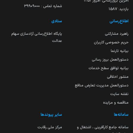
آخرین بروزرسانی:
امروز ۱۱:۵۱
شماره تماس : 39909000
بازدید:
1587
اطلاع‌رسانی
ستادی
راهبرد مشارکتی
پایگاه اطلاع‌رسانی آزادسازی سهام
عدالت
حریم خصوصی کاربران
بیانیه تارنما
دستورالعمل بروز رسانی
بیانیه توافق سطح خدمات
منشور اخلاقی
دستورالعمل مدیریت تعارض منافع
نقشه سایت
مناقصه و مزایده
سامانه‌ها
سایر پیوندها
سامانه جامع کارآفرینی ، اشتغال و
مرکز ملی رقابت