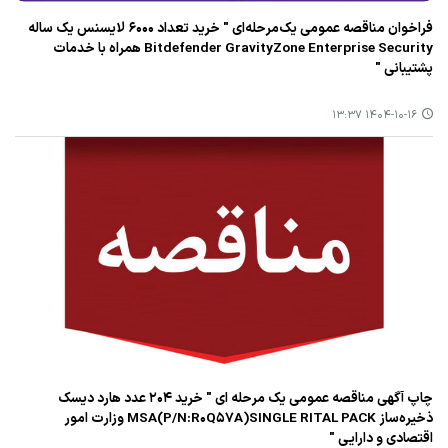
فراخوان مناقصه عمومی یک‌مرحله‌ای " خرید تعداد ۶۰۰۰ لایسنس یک ساله
Bitdefender GravityZone Enterprise Security همراه با خدمات
پشتیبانی "
۱۴۰۴-۱۰-۱۶ ۱۳:۳۷
چاپ آگهی مناقصه عمومی یک مرحله ای " خرید ۲۰۴ عدد هارد دیسک
ذخیره‌ساز MSA(P/N:R۰Q۵۷A)SINGLE RITAL PACK وزارت امور
اقتصادی و دارایی "