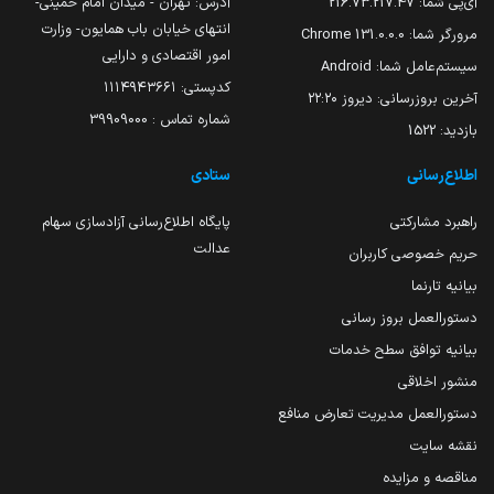
آی‌پی شما:
216.73.217.47
آدرس: تهران - میدان امام خمینی-
انتهای خیابان باب همایون- وزارت
مرورگر شما:
131.0.0.0 Chrome
امور اقتصادی و دارایی
سیستم‌عامل شما:
Android
کدپستی: ۱۱۱۴۹۴۳۶۶۱
آخرین بروزرسانی:
دیروز ۲۲:۲۰
شماره تماس : 39909000
بازدید:
1522
اطلاع‌رسانی
ستادی
راهبرد مشارکتی
پایگاه اطلاع‌رسانی آزادسازی سهام
عدالت
حریم خصوصی کاربران
بیانیه تارنما
دستورالعمل بروز رسانی
بیانیه توافق سطح خدمات
منشور اخلاقی
دستورالعمل مدیریت تعارض منافع
نقشه سایت
مناقصه و مزایده