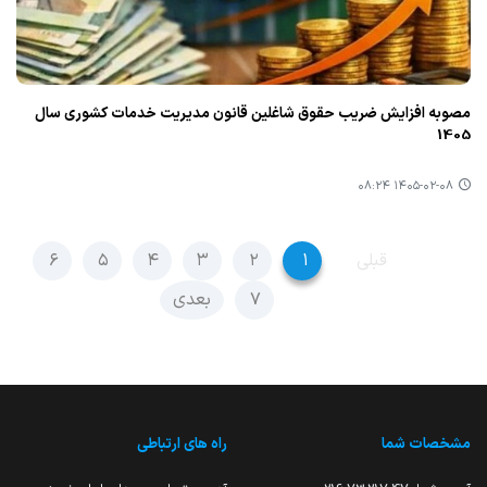
مصوبه افزایش ضریب حقوق شاغلین قانون مدیریت خدمات کشوری سال
1405
۱۴۰۵-۰۲-۰۸ ۰۸:۲۴
قبلی
۱
۲
۳
۴
۵
۶
۷
بعدی
مشخصات شما
راه های ارتباطی