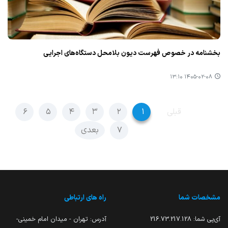
بخشنامه در خصوص فهرست دیون بلامحل دستگاه‌های اجرایی
۱۴۰۵-۰۲-۰۸ ۱۳:۱۰
قبلی
۱
۲
۳
۴
۵
۶
۷
بعدی
مشخصات شما
راه های ارتباطی
آی‌پی شما:
216.73.217.128
آدرس: تهران - میدان امام خمینی-