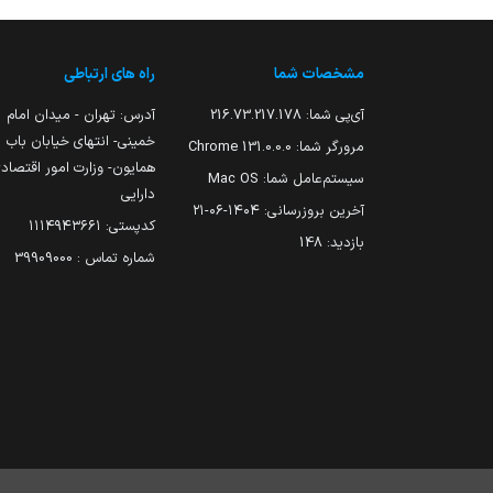
مشخصات شما
راه های ارتباطی
آی‌پی شما:
216.73.217.178
آدرس: تهران - میدان امام
خمینی- انتهای خیابان باب
مرورگر شما:
131.0.0.0 Chrome
همایون- وزارت امور اقتصاد
سیستم‌عامل شما:
Mac OS
دارایی
آخرین بروزرسانی:
۱۴۰۴-۰۶-۲۱
کدپستی: ۱۱۱۴۹۴۳۶۶۱
بازدید:
148
شماره تماس : 39909000