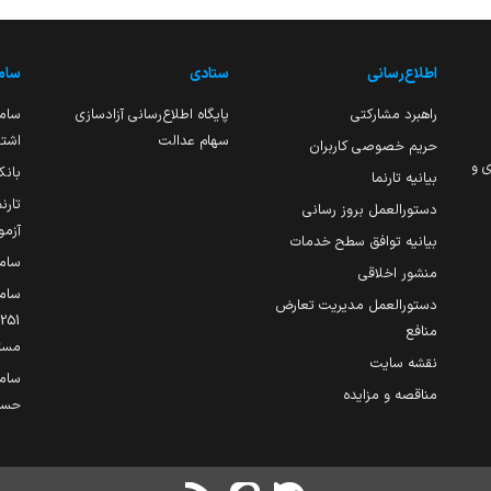
اطلاع‌رسانی
ستادی
ساما
راهبرد مشارکتی
پایگاه اطلاع‌رسانی آزادسازی
ساما
سهام عدالت
اشتغ
حریم خصوصی کاربران
ی و
بانک
بیانیه تارنما
تارن
دستورالعمل بروز رسانی
آزمو
بیانیه توافق سطح خدمات
سام
منشور اخلاقی
ساما
دستورالعمل مدیریت تعارض
منافع
مست
نقشه سایت
سام
مناقصه و مزایده
حساب