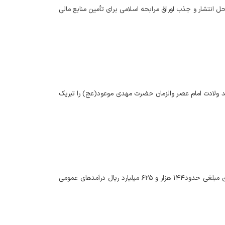
امور اقتصادی و دارایی استان مازندران از تأمین مالی بیش از ۲ همت از محل انتشار و جذب اوراق مرابحه اسلامی برای تأمین منابع مالی
عید ولادت امام عصر والزمان حضرت مهدی موعود(عج) را تبریک
نماینده وزیر و مدیرکل اموراقتصادی و دارایی استان مازندران اعلام نمود: طی ده ماهه سالجاری مبلغی حدود۱۴۴ هزار و ۶۲۵ میلیارد ریال درآمدهای عمومی