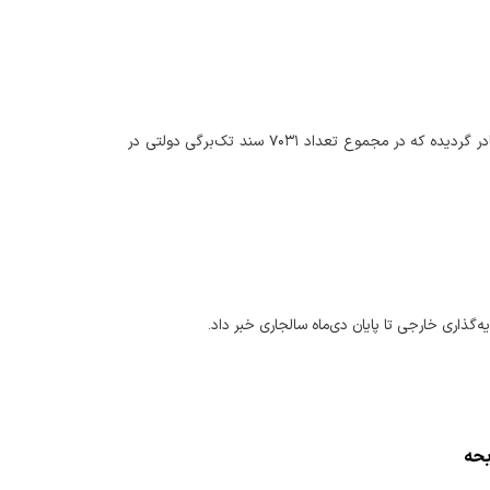
مدیرکل امور اقتصادی و دارایی استان مازندران : در ده ماهه سالجاری تعداد ۳۹۴ فقره سند صادر گردیده که در مجموع تعداد ۷۰۳۱ سند تک‌برگی دولتی در