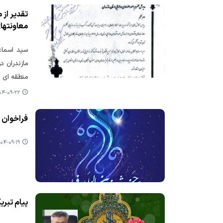
معاونتهای
سید اسماع
مازندران د
منطقه ای )
-۰۹-۲۲ ۱۲:۱۰
فراخوان 
۴-۰۹-۱۹ ۱۲:۰۰
پیام تبر