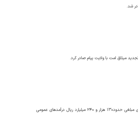
نماینده وزیر و مدیرکل اموراقتصادی و دارایی استان مازندران اعلام نمود: طی نه ماهه سالجاری مبلغی حدود۱۳۰ هزار و ۲۴۰ میلیارد ریال درآمدهای عمومی