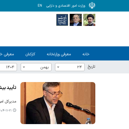
وزارت امور اقتصادی و دارایی
EN
خانه
معرفی وزارتخانه
کارکنان
معرفی خ
تاریخ
24
بهمن
1404
تأیید بیش از۲ همت تسهیلات تبصره ۱۸ د
مدیرکل امور اقتصادی و دا
۴-۱۱-۲۱ ۱۳:۳۵