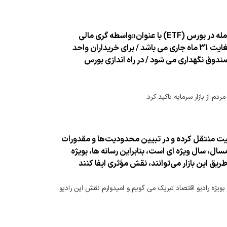
16 هزار 500 میلیارد تومان باقیمانده سهام دولت در سه بانك و دو شركت بیمه ای در قالب یك صندوق سرمایه گذاری قابل معامله در بورس (ETF) با عنوان«واسطه گری مالی
یكم»، به زودی عرضه خواهند شد / شروع پذیره نویسی فروش واحد های این صندوق از یكشنبه هفته آینده (14 اردیبهشت) لغایت 31 ماه جاری می باشد / برای خریداران واحد
ر گردانی واحدها، نزد صندوق نگهداری می شود / در راه اندازی بورس
 از بازار سرمایه تاکید کرد.
اكمیت منتقل كرده و در تبیین محدودیت‌ها و مقدورات
ال، سال ویژه ای است، بنابراین رسانه ها، بویژه
طریق این بازار می‌توانند، نقش مؤثری ایفا كنند
و بویژه رادیو اقتصاد تبریک می گویم و امیدوارم نقش این رادیو