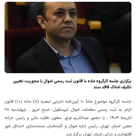
برگزاری جلسه کارگروه ماده ۱۰ قانون ثبت رسمی اموال با محوریت تعیین
تکلیف املاک فاقد سند
جلسه کارگروه موضوع مادهٔ ۱۰ آیین‌نامه اجرایی تبصره (۸) ماده (۱۰) قانون
الزام به ثبت رسمی معاملات اموال غیرمنقول، صبح امروز ـ چهارشنبه ۲۸
آبان‌ماه ۱۴۰۴ ـ با حضور عبدالکریم اونق، معاون نظارت مالی و رئیس خزانه
معین استان تهران، رئیس اداره اموال و کارشناسان مستندسازی اداره‌کل امور
اقتصادی و دارایی استان تهران برگزار شد.