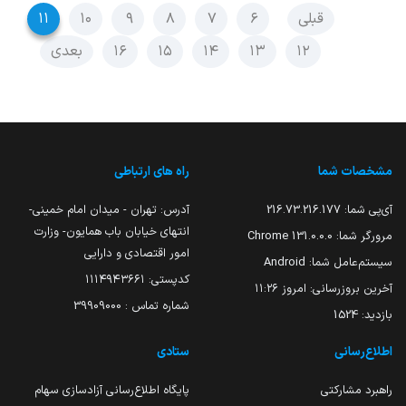
قبلی
۶
۷
۸
۹
۱۰
۱۱
۱۲
۱۳
۱۴
۱۵
۱۶
بعدی
مشخصات شما
راه های ارتباطی
آی‌پی شما:
216.73.216.177
آدرس: تهران - میدان امام خمینی-
انتهای خیابان باب همایون- وزارت
مرورگر شما:
131.0.0.0 Chrome
امور اقتصادی و دارایی
سیستم‌عامل شما:
Android
کدپستی: ۱۱۱۴۹۴۳۶۶۱
آخرین بروزرسانی:
امروز ۱۱:۲۶
شماره تماس : 39909000
بازدید:
1524
اطلاع‌رسانی
ستادی
راهبرد مشارکتی
پایگاه اطلاع‌رسانی آزادسازی سهام