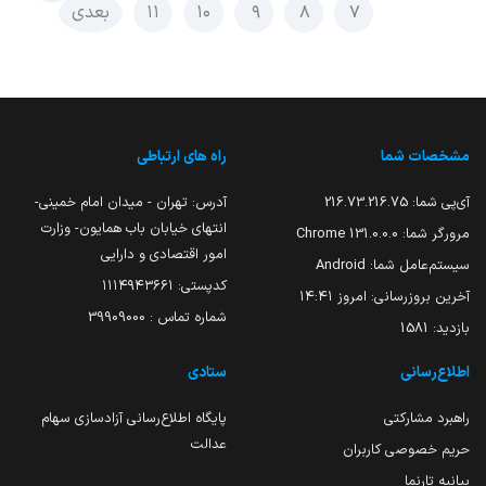
۷
۸
۹
۱۰
۱۱
بعدی
مشخصات شما
راه های ارتباطی
آی‌پی شما:
216.73.216.75
آدرس: تهران - میدان امام خمینی-
انتهای خیابان باب همایون- وزارت
مرورگر شما:
131.0.0.0 Chrome
امور اقتصادی و دارایی
سیستم‌عامل شما:
Android
کدپستی: ۱۱۱۴۹۴۳۶۶۱
آخرین بروزرسانی:
امروز ۱۴:۴۱
شماره تماس : 39909000
بازدید:
1581
اطلاع‌رسانی
ستادی
راهبرد مشارکتی
پایگاه اطلاع‌رسانی آزادسازی سهام
عدالت
حریم خصوصی کاربران
بیانیه تارنما