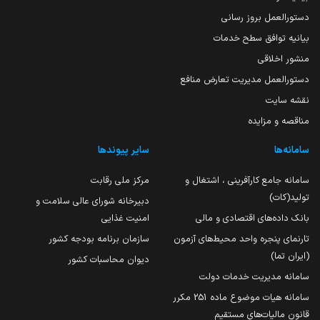
دستورالعمل بروز رسانی
بیانیه توافق سطح خدمات
منشور اخلاقی
دستورالعمل مدیریت تعارض منافع
نقشه سایت
مناقصه و مزایده
سامانه‌ها
سایر پیوندها
سامانه جامع کارآفرینی ، اشتغال و
مرکز ملی رقابت
تولید(کات)
دبیرخانه شورای عالی سلامت و
بانک داده‌های اقتصادی و مالی
امنیت غذایی
تارنمای پنجره واحد محیط‌های آزمون
سازمان برنامه بودجه کشور
(ایران تما)
دیوان محاسبات کشور
سامانه مدیریت خدمات دولت
سامانه هیات موضوع ماده 251 مکرر
قانون مالیات‌های مستقیم