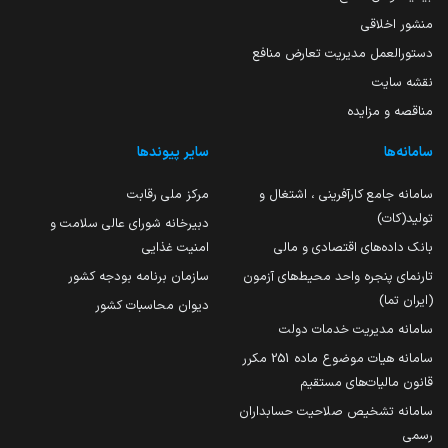
منشور اخلاقی
دستورالعمل مدیریت تعارض منافع
نقشه سایت
مناقصه و مزایده
سامانه‌ها
سایر پیوندها
سامانه جامع کارآفرینی ، اشتغال و
مرکز ملی رقابت
تولید(کات)
دبیرخانه شورای عالی سلامت و
بانک داده‌های اقتصادی و مالی
امنیت غذایی
تارنمای پنجره واحد محیط‌های آزمون
سازمان برنامه بودجه کشور
(ایران تما)
دیوان محاسبات کشور
سامانه مدیریت خدمات دولت
سامانه هیات موضوع ماده 251 مکرر
قانون مالیات‌های مستقیم
سامانه تشخیص صلاحیت حسابداران
رسمی