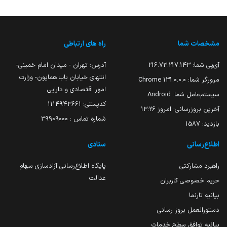
مشخصات شما
راه های ارتباطی
آی‌پی شما:
216.73.217.143
آدرس: تهران - میدان امام خمینی-
انتهای خیابان باب همایون- وزارت
مرورگر شما:
131.0.0.0 Chrome
امور اقتصادی و دارایی
سیستم‌عامل شما:
Android
کدپستی: ۱۱۱۴۹۴۳۶۶۱
آخرین بروزرسانی:
امروز ۱۳:۲۶
شماره تماس : 39909000
بازدید:
1587
اطلاع‌رسانی
ستادی
راهبرد مشارکتی
پایگاه اطلاع‌رسانی آزادسازی سهام
عدالت
حریم خصوصی کاربران
بیانیه تارنما
دستورالعمل بروز رسانی
بیانیه توافق سطح خدمات