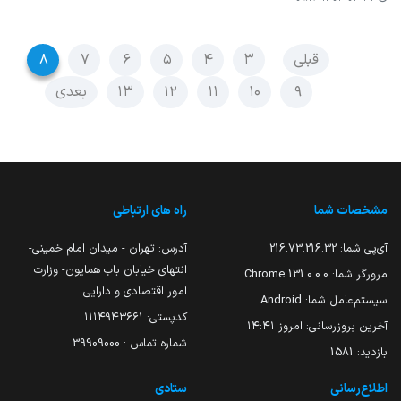
قبلی
۳
۴
۵
۶
۷
۸
۹
۱۰
۱۱
۱۲
۱۳
بعدی
مشخصات شما
راه های ارتباطی
آی‌پی شما:
216.73.216.32
آدرس: تهران - میدان امام خمینی-
انتهای خیابان باب همایون- وزارت
مرورگر شما:
131.0.0.0 Chrome
امور اقتصادی و دارایی
سیستم‌عامل شما:
Android
کدپستی: ۱۱۱۴۹۴۳۶۶۱
آخرین بروزرسانی:
امروز ۱۴:۴۱
شماره تماس : 39909000
بازدید:
1581
اطلاع‌رسانی
ستادی