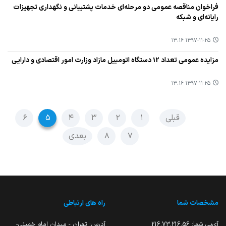
فراخوان مناقصه عمومی دو مرحله‌ای خدمات پشتیبانی و نگهداری تجهیزات
رایانه‌ای و شبكه
۱۳۹۷-۱۱-۲۵ ۱۳:۱۶
مزایده عمومی تعداد 12 دستگاه اتومبیل مازاد وزارت امور اقتصادی و دارایی
۱۳۹۷-۱۱-۲۵ ۱۳:۱۶
قبلی
۱
۲
۳
۴
۵
۶
۷
۸
بعدی
مشخصات شما
راه های ارتباطی
آی‌پی شما:
216.73.216.56
آدرس: تهران - میدان امام خمینی-