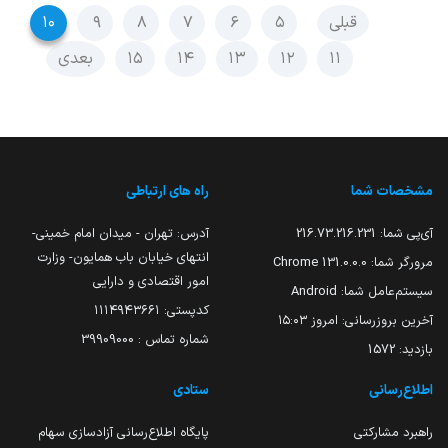
قبلی
۵
۶
۷
۸
۹
۱۰
۱۱
۱۲
۱۳
۱۴
۱۵
بعدی
مشخصات شما
راه های ارتباطی
آی‌پی شما:
216.73.216.231
آدرس: تهران - میدان امام خمینی-
انتهای خیابان باب همایون- وزارت
مرورگر شما:
131.0.0.0 Chrome
امور اقتصادی و دارایی
سیستم‌عامل شما:
Android
کدپستی: ۱۱۱۴۹۴۳۶۶۱
آخرین بروزرسانی:
امروز ۱۵:۰۳
شماره تماس : 39909000
بازدید:
1572
اطلاع‌رسانی
ستادی
راهبرد مشارکتی
پایگاه اطلاع‌رسانی آزادسازی سهام