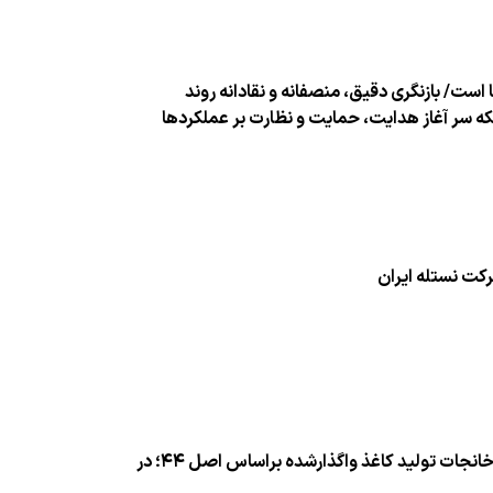
ت/ بازنگری دقیق، منصفانه و نقادانه روند
 سر آغاز هدایت، حمایت و نظارت بر عملكردها
ركت نستله ایران
بازدید وزیر اقتصاد از نمایشگاه بین المللی كتاب تهران / هشدار وزیر اقتصاد به كارخانجات تولید كاغذ واگذارشده براساس اصل ۴۴؛ در