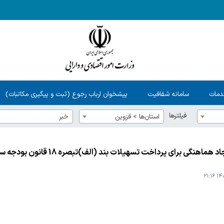
دمات
سامانه شفافیت
پیشخوان ارباب رجوع (ثبت و پیگیری مکاتبات)
فیلترها
استان‌ها > قزوين
خبر
اهنگی برای پرداخت تسهیلات بند (الف)تبصره 18 قانون بودجه سال1400 برگزارشد
۱۴۰۱