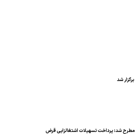
ر جلسه كمیته استانی تسهیلات جز ۳ بند (ب) تبصره ۲ قانون بودجه سال ۱۴۰۳ مطرح شد: پرداخت تسهیلات اشتغالزایی قرض