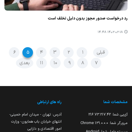
رد درخواست صدور مجوز بدون دلیل تخلف است
۱۴۰۲-۰۲-۱۸ ۱۴:۴۸
قبلی
۱
۲
۳
۴
۵
۶
۷
۸
۹
۱۰
۱۱
بعدی
مشخصات شما
راه های ارتباطی
آی‌پی شما:
216.73.217.42
آدرس: تهران - میدان امام خمینی-
انتهای خیابان باب همایون- وزارت
مرورگر شما:
131.0.0.0 Chrome
امور اقتصادی و دارایی
سیستم‌عامل شما:
Android