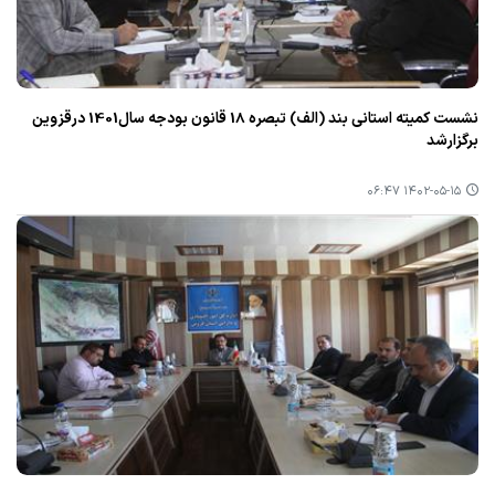
نشست كمیته استانی بند (الف) تبصره 18 قانون بودجه سال1401 درقزوین
برگزارشد
۱۴۰۲-۰۵-۱۵ ۰۶:۴۷