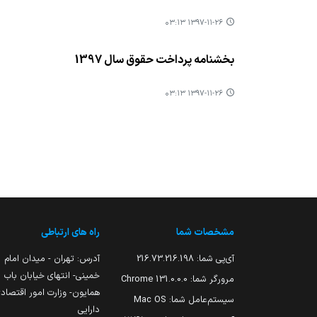
۱۳۹۷-۱۱-۲۶ ۰۳:۱۳
بخشنامه پرداخت حقوق سال 1397
۱۳۹۷-۱۱-۲۶ ۰۳:۱۳
مشخصات شما
راه های ارتباطی
آی‌پی شما:
216.73.216.198
آدرس: تهران - میدان امام
خمینی- انتهای خیابان باب
مرورگر شما:
131.0.0.0 Chrome
همایون- وزارت امور اقتصاد
سیستم‌عامل شما:
Mac OS
دارایی