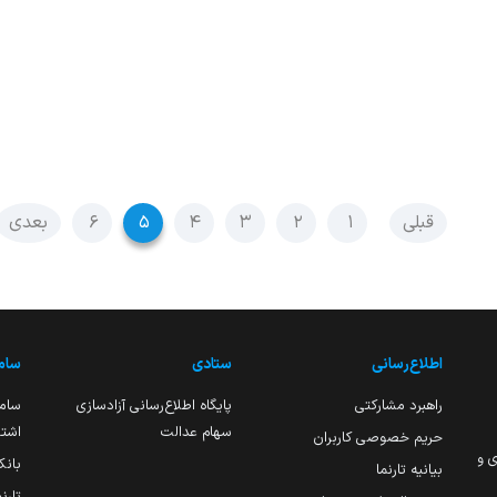
قبلی
۱
۲
۳
۴
۵
۶
بعدی
اطلاع‌رسانی
ستادی
ساما
راهبرد مشارکتی
پایگاه اطلاع‌رسانی آزادسازی
ساما
سهام عدالت
اشتغ
حریم خصوصی کاربران
ی و
بانک
بیانیه تارنما
تارن