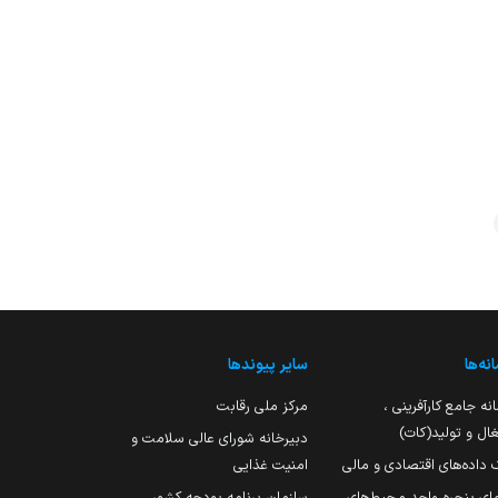
نه‌ها
سایر پیوندها
نه جامع کارآفرینی ،
مرکز ملی رقابت
ال و تولید(کات)
دبیرخانه شورای عالی سلامت و
 داده‌های اقتصادی و مالی
امنیت غذایی
مای پنجره واحد محیط‌های
سازمان برنامه بودجه کشور