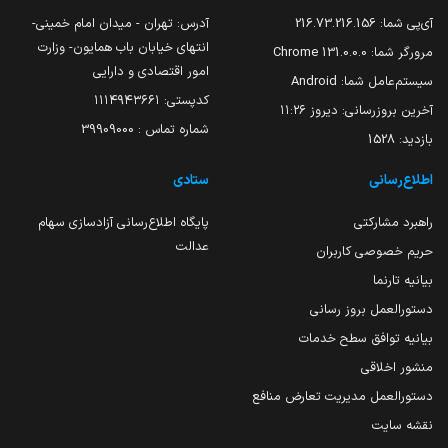
آی‌پی شما:
216.73.216.156
آدرس: تهران - میدان امام خمینی-
انتهای خیابان باب همایون- وزارت
مرورگر شما:
131.0.0.0 Chrome
امور اقتصادی و دارایی
سیستم‌عامل شما:
Android
کدپستی: ۱۱۱۴۹۴۳۶۶۱
آخرین بروزرسانی:
دیروز ۱۱:۲۶
شماره تماس : 39909000
بازدید:
1528
اطلاع‌رسانی
ستادی
راهبرد مشارکتی
پایگاه اطلاع‌رسانی آزادسازی سهام
عدالت
حریم خصوصی کاربران
بیانیه تارنما
دستورالعمل بروز رسانی
بیانیه توافق سطح خدمات
منشور اخلاقی
دستورالعمل مدیریت تعارض منافع
نقشه سایت