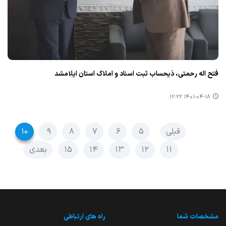
فتح اله رحمتی، ذیحساب ثبت اسناد و املاك استان ایلامشد
۱۴۰۱-۰۴-۱۸ ۱۲:۲۲
قبلی
۵
۶
۷
۸
۹
۱۰
۱۱
۱۲
۱۳
۱۴
۱۵
بعدی
مشخصات شما
راه های ارتباطی