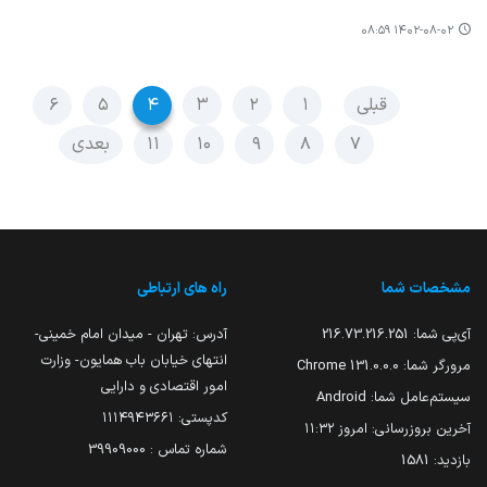
۱۴۰۲-۰۸-۰۲ ۰۸:۵۹
قبلی
۱
۲
۳
۴
۵
۶
۷
۸
۹
۱۰
۱۱
بعدی
مشخصات شما
راه های ارتباطی
آی‌پی شما:
216.73.216.251
آدرس: تهران - میدان امام خمینی-
انتهای خیابان باب همایون- وزارت
مرورگر شما:
131.0.0.0 Chrome
امور اقتصادی و دارایی
سیستم‌عامل شما:
Android
کدپستی: ۱۱۱۴۹۴۳۶۶۱
آخرین بروزرسانی:
امروز ۱۱:۳۲
شماره تماس : 39909000
بازدید:
1581