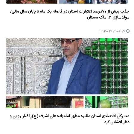
جذب بیش از ۷۰درصد اعتبارات استان در فاصله یك ماه تا پایان سال مالی/
مولدسازی ۱۳ ملك سمنان
۱۴۰۲-۰۶-۰۹ ۱۳:۳۰
مدیركل اقتصادی استان مقبره مطهر امامزاده علی اشرف (ع)را غبار روبی و
عطر افشانی كرد