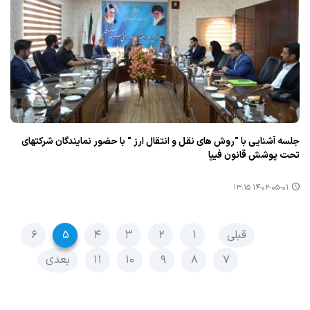
جلسه آشنایی با "روش های نقل و انتقال ارز " با حضور نمایندگان شركتهای
تحت پوشش قانون فیپا
۱۴۰۲-۰۵-۰۱ ۱۳:۱۵
قبلی
۱
۲
۳
۴
۵
۶
۷
۸
۹
۱۰
۱۱
بعدی