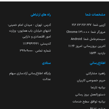
مشخصات شما
راه های ارتباطی
آی‌پی شما:
216.73.216.227
آدرس: تهران - میدان امام خمینی-
انتهای خیابان باب همایون- وزارت
مرورگر شما:
131.0.0.0 Chrome
امور اقتصادی و دارایی
سیستم‌عامل شما:
Android
کدپستی: ۱۱۱۴۹۴۳۶۶۱
آخرین بروزرسانی:
امروز ۱۱:۲۶
شماره تماس : 39909000
بازدید:
1524
اطلاع‌رسانی
ستادی
راهبرد مشارکتی
پایگاه اطلاع‌رسانی آزادسازی سهام
عدالت
حریم خصوصی کاربران
بیانیه تارنما
دستورالعمل بروز رسانی
بیانیه توافق سطح خدمات
منشور اخلاقی