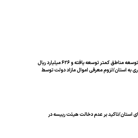
رشد ۶۲ درصدی اعتبارات اربعین در استان/پرداخت مبلغ ۴۲۵ میلیارد ریال جهت توسعه مناطق كمتر توسعه یافته و ۶۲۶ میلیارد ریال
 به استان/لزوم معرفی اموال مازاد دولت توسط
ای استان/تاكید بر عدم دخالت هیئت رییسه در