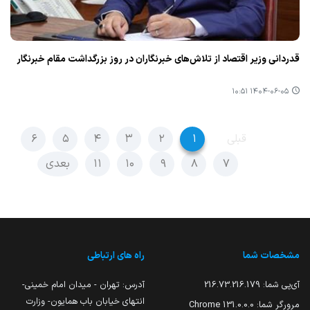
قدردانی وزیر اقتصاد از تلاش‌های خبرنگاران در روز بزرگداشت مقام خبرنگار
۱۴۰۴-۰۶-۰۵ ۱۰:۵۱
قبلی
۱
۲
۳
۴
۵
۶
۷
۸
۹
۱۰
۱۱
بعدی
مشخصات شما
راه های ارتباطی
آی‌پی شما:
216.73.216.179
آدرس: تهران - میدان امام خمینی-
انتهای خیابان باب همایون- وزارت
مرورگر شما:
131.0.0.0 Chrome