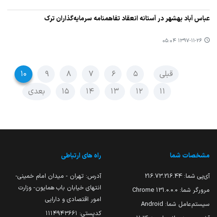
عباس آباد بهشهر در آستانه انعقاد تفاهمنامه سرمایه‌گذاران ترك
۱۳۹۷-۱۱-۲۶ ۰۵:۰۴
قبلی
۵
۶
۷
۸
۹
۱۰
۱۱
۱۲
۱۳
۱۴
۱۵
بعدی
مشخصات شما
راه های ارتباطی
آی‌پی شما:
216.73.216.44
آدرس: تهران - میدان امام خمینی-
انتهای خیابان باب همایون- وزارت
مرورگر شما:
131.0.0.0 Chrome
امور اقتصادی و دارایی
سیستم‌عامل شما:
Android
کدپستی: ۱۱۱۴۹۴۳۶۶۱