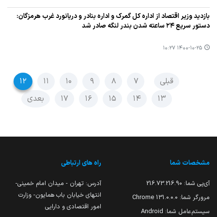
بازدید وزیر اقتصاد از اداره كل گمرك و اداره بنادر و دریانورد غرب هرمزگان:
دستور سریع ۲۴ ساعته شدن بندر لنگه صادر شد
۱۴۰۰-۱۰-۲۵ ۱۰:۲۷
قبلی
۷
۸
۹
۱۰
۱۱
۱۲
۱۳
۱۴
۱۵
۱۶
۱۷
بعدی
مشخصات شما
راه های ارتباطی
آی‌پی شما:
216.73.216.90
آدرس: تهران - میدان امام خمینی-
انتهای خیابان باب همایون- وزارت
مرورگر شما:
131.0.0.0 Chrome
امور اقتصادی و دارایی
سیستم‌عامل شما:
Android