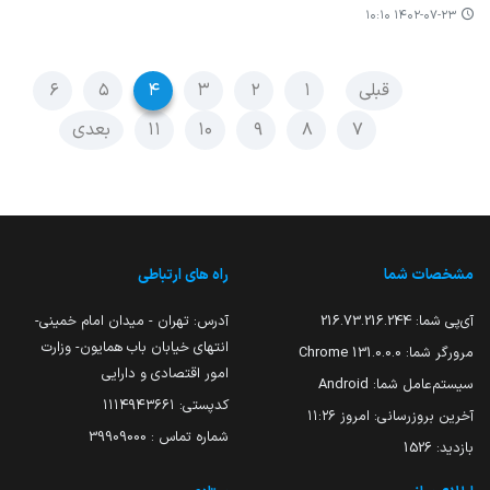
۱۴۰۲-۰۷-۲۳ ۱۰:۱۰
قبلی
۱
۲
۳
۴
۵
۶
۷
۸
۹
۱۰
۱۱
بعدی
مشخصات شما
راه های ارتباطی
آی‌پی شما:
216.73.216.244
آدرس: تهران - میدان امام خمینی-
انتهای خیابان باب همایون- وزارت
مرورگر شما:
131.0.0.0 Chrome
امور اقتصادی و دارایی
سیستم‌عامل شما:
Android
کدپستی: ۱۱۱۴۹۴۳۶۶۱
آخرین بروزرسانی:
امروز ۱۱:۲۶
شماره تماس : 39909000
بازدید:
1526