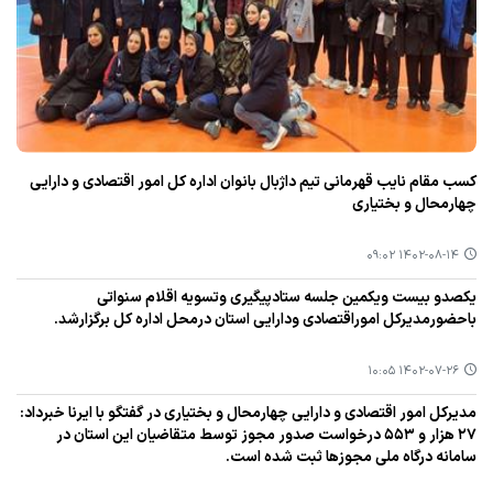
كسب مقام نایب قهرمانی تیم داژبال بانوان اداره كل امور اقتصادی و دارایی
چهارمحال و بختیاری
۱۴۰۲-۰۸-۱۴ ۰۹:۰۲
یكصدو بیست ویكمین جلسه ستادپیگیری وتسویه اقلام سنواتی
باحضورمدیركل اموراقتصادی ودارایی استان درمحل اداره كل برگزارشد.
۱۴۰۲-۰۷-۲۶ ۱۰:۰۵
مدیركل امور اقتصادی و دارایی چهارمحال و بختیاری در گفتگو با ایرنا خبرداد:
۲۷ هزار و ۵۵۳ درخواست صدور مجوز توسط متقاضیان این استان در
سامانه درگاه ملی مجوزها ثبت شده است.