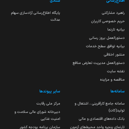
اطلاع‌رسانی
ستادی
راهبرد مشارکتی
پایگاه اطلاع‌رسانی آزادسازی سهام
عدالت
حریم خصوصی کاربران
بیانیه تارنما
دستورالعمل بروز رسانی
بیانیه توافق سطح خدمات
منشور اخلاقی
دستورالعمل مدیریت تعارض منافع
نقشه سایت
مناقصه و مزایده
سامانه‌ها
سایر پیوندها
سامانه جامع کارآفرینی ، اشتغال و
مرکز ملی رقابت
تولید(کات)
دبیرخانه شورای عالی سلامت و
بانک داده‌های اقتصادی و مالی
امنیت غذایی
تارنمای پنجره واحد محیط‌های آزمون
سازمان برنامه بودجه کشور