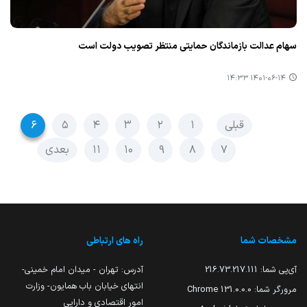
سهام عدالت بازماندگان حمایتی منتظر تصویب دولت است
۱۴۰۱-۰۶-۱۴ ۱۴:۳۳
قبلی
۱
۲
۳
۴
۵
۶
۷
۸
۹
۱۰
۱۱
بعدی
مشخصات شما
راه های ارتباطی
آی‌پی شما:
216.73.217.111
آدرس: تهران - میدان امام خمینی-
انتهای خیابان باب همایون- وزارت
مرورگر شما:
131.0.0.0 Chrome
امور اقتصادی و دارایی