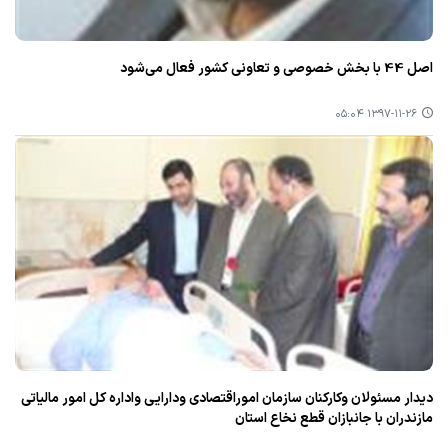
اصل 44 با بخش خصوصی و تعاونی كشور فعال می‌شود
۱۳۹۷-۱۱-۲۶ ۰۵:۰۴
دیدار مسئولان وكاركنان سازمان اموراقتصادی ودارایی واداره كل امور مالیاتی
مازندران با جانبازان قطع نخاع استان