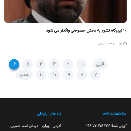
10 نیروگاه كشور به بخش خصوصی واگذار می شود
۱۳۹۷-۱۱-۲۶ ۰۵:۰۴
قبلی
۱
۲
۳
۴
۵
۶
۷
۸
۹
۱۰
۱۱
بعدی
مشخصات شما
راه های ارتباطی
آی‌پی شما:
216.73.216.227
آدرس: تهران - میدان امام خمینی-