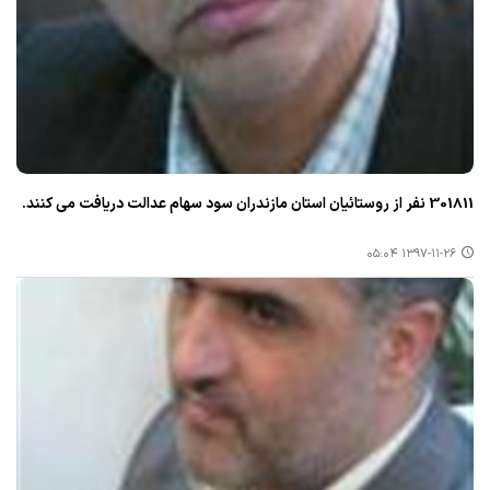
301811 نفر از روستائیان استان مازندران سود سهام عدالت دریافت می كنند.
۱۳۹۷-۱۱-۲۶ ۰۵:۰۴