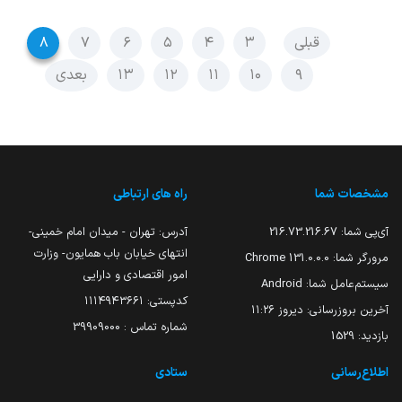
قبلی
۳
۴
۵
۶
۷
۸
۹
۱۰
۱۱
۱۲
۱۳
بعدی
مشخصات شما
راه های ارتباطی
آی‌پی شما:
216.73.216.67
آدرس: تهران - میدان امام خمینی-
انتهای خیابان باب همایون- وزارت
مرورگر شما:
131.0.0.0 Chrome
امور اقتصادی و دارایی
سیستم‌عامل شما:
Android
کدپستی: ۱۱۱۴۹۴۳۶۶۱
آخرین بروزرسانی:
دیروز ۱۱:۲۶
شماره تماس : 39909000
بازدید:
1529
اطلاع‌رسانی
ستادی