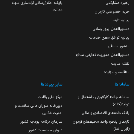
راهبرد مشارکتی
پایگاه اطلاع‌رسانی آزادسازی سهام
عدالت
حریم خصوصی کاربران
بیانیه تارنما
دستورالعمل بروز رسانی
بیانیه توافق سطح خدمات
منشور اخلاقی
دستورالعمل مدیریت تعارض منافع
نقشه سایت
مناقصه و مزایده
سامانه‌ها
سایر پیوندها
سامانه جامع کارآفرینی ، اشتغال و
مرکز ملی رقابت
تولید(کات)
دبیرخانه شورای عالی سلامت و
بانک داده‌های اقتصادی و مالی
امنیت غذایی
تارنمای پنجره واحد محیط‌های آزمون
سازمان برنامه بودجه کشور
(ایران تما)
دیوان محاسبات کشور