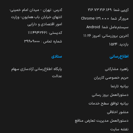
آی‌پی شما:
216.73.216.169
آدرس: تهران - میدان امام خمینی-
انتهای خیابان باب همایون- وزارت
مرورگر شما:
131.0.0.0 Chrome
امور اقتصادی و دارایی
سیستم‌عامل شما:
Android
کدپستی: ۱۱۱۴۹۴۳۶۶۱
آخرین بروزرسانی:
امروز ۱۱:۲۶
شماره تماس : 39909000
بازدید:
1524
اطلاع‌رسانی
ستادی
راهبرد مشارکتی
پایگاه اطلاع‌رسانی آزادسازی سهام
عدالت
حریم خصوصی کاربران
بیانیه تارنما
دستورالعمل بروز رسانی
بیانیه توافق سطح خدمات
منشور اخلاقی
دستورالعمل مدیریت تعارض منافع
نقشه سایت