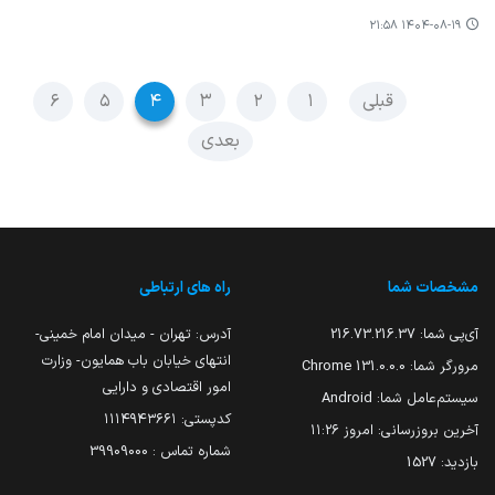
۱۴۰۴-۰۸-۱۹ ۲۱:۵۸
قبلی
۱
۲
۳
۴
۵
۶
بعدی
مشخصات شما
راه های ارتباطی
آی‌پی شما:
216.73.216.37
آدرس: تهران - میدان امام خمینی-
انتهای خیابان باب همایون- وزارت
مرورگر شما:
131.0.0.0 Chrome
امور اقتصادی و دارایی
سیستم‌عامل شما:
Android
کدپستی: ۱۱۱۴۹۴۳۶۶۱
آخرین بروزرسانی:
امروز ۱۱:۲۶
شماره تماس : 39909000
بازدید:
1527