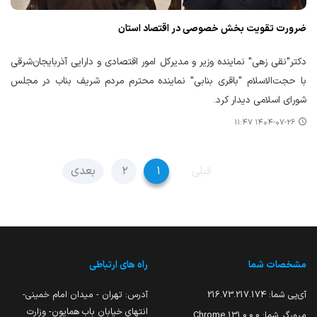
ضرورت تقویت بخش خصوصی در اقتصاد استان
دکتر"نقی زهی" نماینده وزیر و مدیرکل امور اقتصادی و دارایی آذربایجان‌شرقی
با حجت‌الاسلام "باقری بنابی" نماینده محترم مردم شریف بناب در مجلس
شورای اسلامی دیدار کرد.
۱۴۰۴-۰۷-۲۶ ۱۱:۴۷
قبلی
۱
۲
بعدی
مشخصات شما
راه های ارتباطی
آی‌پی شما:
216.73.217.174
آدرس: تهران - میدان امام خمینی-
انتهای خیابان باب همایون- وزارت
مرورگر شما:
131.0.0.0 Chrome