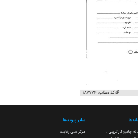
کد مطلب: 187774
نه‌ها
سایر پیوندها
نه جامع کارآفرینی ،
مرکز ملی رقابت