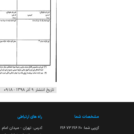
تاریخ انتشار: ۹ آذر ۱۳۹۸ - ۰۹:۱۸
مشخصات شما
راه های ارتباطی
آی‌پی شما:
216.73.216.20
آدرس: تهران - میدان امام