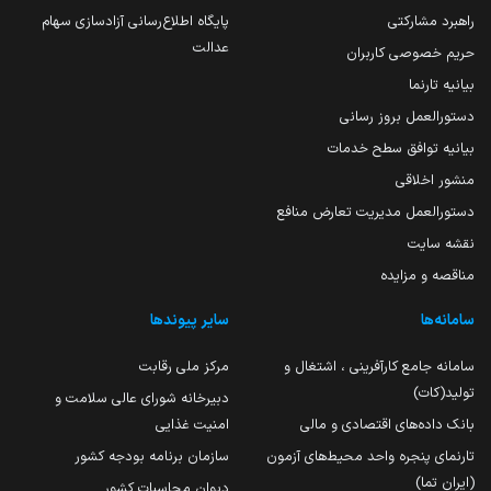
راهبرد مشارکتی
پایگاه اطلاع‌رسانی آزادسازی سهام
عدالت
حریم خصوصی کاربران
بیانیه تارنما
دستورالعمل بروز رسانی
بیانیه توافق سطح خدمات
منشور اخلاقی
دستورالعمل مدیریت تعارض منافع
نقشه سایت
مناقصه و مزایده
سامانه‌ها
سایر پیوندها
سامانه جامع کارآفرینی ، اشتغال و
مرکز ملی رقابت
تولید(کات)
دبیرخانه شورای عالی سلامت و
بانک داده‌های اقتصادی و مالی
امنیت غذایی
تارنمای پنجره واحد محیط‌های آزمون
سازمان برنامه بودجه کشور
(ایران تما)
دیوان محاسبات کشور