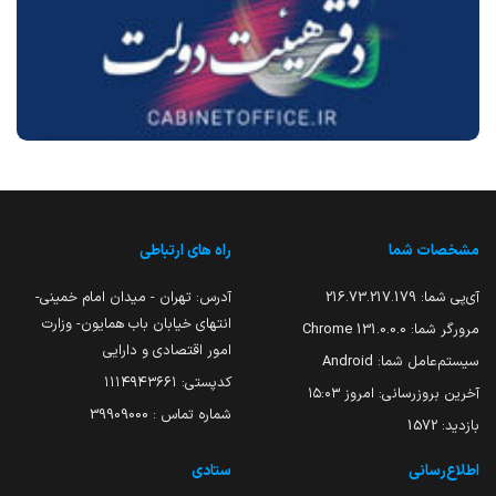
مشخصات شما
راه های ارتباطی
آی‌پی شما:
216.73.217.179
آدرس: تهران - میدان امام خمینی-
انتهای خیابان باب همایون- وزارت
مرورگر شما:
131.0.0.0 Chrome
امور اقتصادی و دارایی
سیستم‌عامل شما:
Android
کدپستی: ۱۱۱۴۹۴۳۶۶۱
آخرین بروزرسانی:
امروز ۱۵:۰۳
شماره تماس : 39909000
بازدید:
1572
اطلاع‌رسانی
ستادی