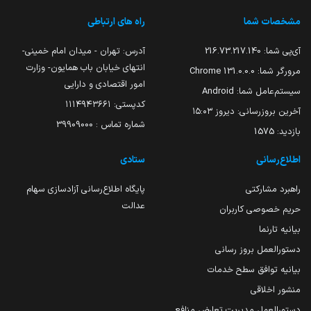
مشخصات شما
راه های ارتباطی
آی‌پی شما:
216.73.217.140
آدرس: تهران - میدان امام خمینی-
انتهای خیابان باب همایون- وزارت
مرورگر شما:
131.0.0.0 Chrome
امور اقتصادی و دارایی
سیستم‌عامل شما:
Android
کدپستی: ۱۱۱۴۹۴۳۶۶۱
آخرین بروزرسانی:
دیروز ۱۵:۰۳
شماره تماس : 39909000
بازدید:
1575
اطلاع‌رسانی
ستادی
راهبرد مشارکتی
پایگاه اطلاع‌رسانی آزادسازی سهام
عدالت
حریم خصوصی کاربران
بیانیه تارنما
دستورالعمل بروز رسانی
بیانیه توافق سطح خدمات
منشور اخلاقی
دستورالعمل مدیریت تعارض منافع