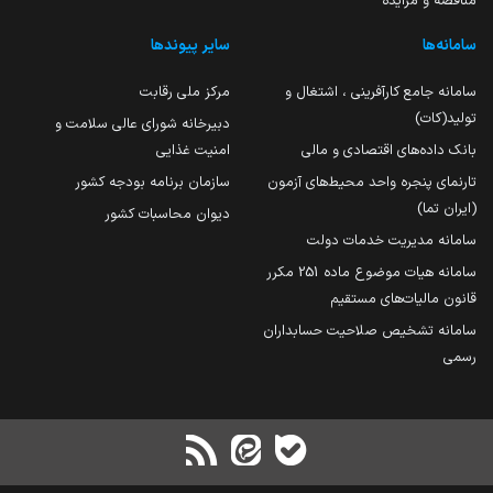
مناقصه و مزایده
سامانه‌ها
سایر پیوندها
سامانه جامع کارآفرینی ، اشتغال و
مرکز ملی رقابت
تولید(کات)
دبیرخانه شورای عالی سلامت و
بانک داده‌های اقتصادی و مالی
امنیت غذایی
تارنمای پنجره واحد محیط‌های آزمون
سازمان برنامه بودجه کشور
(ایران تما)
دیوان محاسبات کشور
سامانه مدیریت خدمات دولت
سامانه هیات موضوع ماده 251 مکرر
قانون مالیات‌های مستقیم
سامانه تشخیص صلاحیت حسابداران
رسمی