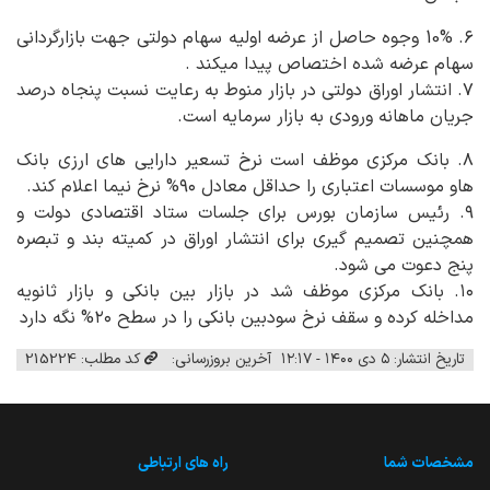
۶. 10% وجوه حاصل از عرضه اولیه سهام دولتی جهت بازارگردانی
سهام عرضه شده اختصاص پیدا میکند .
۷. انتشار اوراق دولتی در بازار منوط به رعایت نسبت پنجاه درصد
جریان ماهانه ورودی به بازار سرمایه است.
۸. بانک مرکزی موظف است نرخ تسعیر دارایی های ارزی بانک
هاو موسسات اعتباری را حداقل معادل ۹۰% نرخ نیما اعلام کند.
۹. رئیس سازمان بورس برای جلسات ستاد اقتصادی دولت و
همچنین تصمیم گیری برای انتشار اوراق در کمیته بند و تبصره
پنج دعوت می شود.
۱۰. بانک مرکزی موظف شد در بازار بین بانکی و بازار ثانویه
مداخله کرده و سقف نرخ سودبین بانکی را در سطح ۲۰% نگه دارد
تاریخ انتشار: ۵ دی ۱۴۰۰ - ۱۲:۱۷
آخرین بروزرسانی:
کد مطلب: 215224
مشخصات شما
راه های ارتباطی