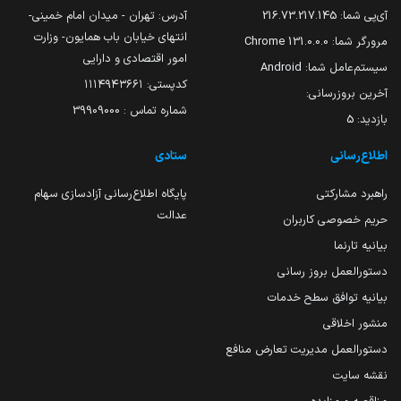
آی‌پی شما:
216.73.217.145
آدرس: تهران - میدان امام خمینی-
انتهای خیابان باب همایون- وزارت
مرورگر شما:
131.0.0.0 Chrome
امور اقتصادی و دارایی
سیستم‌عامل شما:
Android
کدپستی: ۱۱۱۴۹۴۳۶۶۱
آخرین بروزرسانی:
شماره تماس : 39909000
بازدید:
5
اطلاع‌رسانی
ستادی
راهبرد مشارکتی
پایگاه اطلاع‌رسانی آزادسازی سهام
عدالت
حریم خصوصی کاربران
بیانیه تارنما
دستورالعمل بروز رسانی
بیانیه توافق سطح خدمات
منشور اخلاقی
دستورالعمل مدیریت تعارض منافع
نقشه سایت