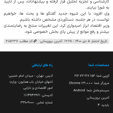
کارشناسی و تجزیه تحلیل قرار گرفته و پیشنهادات، پس از تأیید
به شورا بیایند.
وی افزود: با این شیوه جدید گفتگو ها و بحث ها، خواهیم
توانست در هر جلسه، دستآوردی مشخص داشته باشیم.
وزیر اقتصاد ابراز امیدواری کرد، این تغییرات منتج به رضایتمندی
بیشتر و رفع موانع از پیش پای بخش خصوصی شود.
تاریخ انتشار: ۵ دی ۱۴۰۰ - ۱۲:۲۸
آخرین بروزرسانی:
کد مطلب: 215237
مشخصات شما
راه های ارتباطی
آی‌پی شما:
216.73.217.152
آدرس: تهران - میدان امام خمینی-
انتهای خیابان باب همایون- وزارت
مرورگر شما:
131.0.0.0 Chrome
امور اقتصادی و دارایی
سیستم‌عامل شما:
Android
کدپستی: ۱۱۱۴۹۴۳۶۶۱
آخرین بروزرسانی:
شماره تماس : 39909000
بازدید:
4