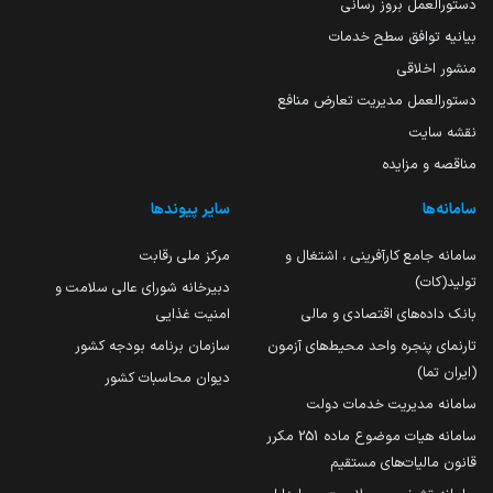
دستورالعمل بروز رسانی
بیانیه توافق سطح خدمات
منشور اخلاقی
دستورالعمل مدیریت تعارض منافع
نقشه سایت
مناقصه و مزایده
سامانه‌ها
سایر پیوندها
سامانه جامع کارآفرینی ، اشتغال و
مرکز ملی رقابت
تولید(کات)
دبیرخانه شورای عالی سلامت و
بانک داده‌های اقتصادی و مالی
امنیت غذایی
تارنمای پنجره واحد محیط‌های آزمون
سازمان برنامه بودجه کشور
(ایران تما)
دیوان محاسبات کشور
سامانه مدیریت خدمات دولت
سامانه هیات موضوع ماده 251 مکرر
قانون مالیات‌های مستقیم