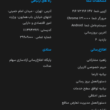
مشخصات شما
راه های ارتباطی
آی‌پی شما:
216.73.216.147
آدرس: تهران - میدان امام خمینی-
انتهای خیابان باب همایون- وزارت
مرورگر شما:
131.0.0.0 Chrome
امور اقتصادی و دارایی
سیستم‌عامل شما:
Android
کدپستی: ۱۱۱۴۹۴۳۶۶۱
آخرین بروزرسانی:
شماره تماس : 39909000
بازدید:
6
اطلاع‌رسانی
ستادی
راهبرد مشارکتی
پایگاه اطلاع‌رسانی آزادسازی سهام
عدالت
حریم خصوصی کاربران
بیانیه تارنما
دستورالعمل بروز رسانی
بیانیه توافق سطح خدمات
منشور اخلاقی
دستورالعمل مدیریت تعارض منافع
نقشه سایت