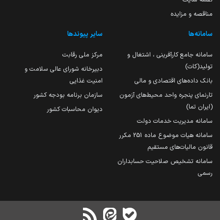
مناقصه و مزایده
سامانه‌ها
سایر پیوندها
سامانه جامع کارآفرینی ، اشتغال و
مرکز ملی رقابت
تولید(کات)
دبیرخانه شورای عالی سلامت و
بانک داده‌های اقتصادی و مالی
امنیت غذایی
تارنمای پنجره واحد محیط‌های آزمون
سازمان برنامه بودجه کشور
(ایران تما)
دیوان محاسبات کشور
سامانه مدیریت خدمات دولت
سامانه هیات موضوع ماده 251 مکرر
قانون مالیات‌های مستقیم
سامانه تشخیص صلاحیت حسابداران
رسمی