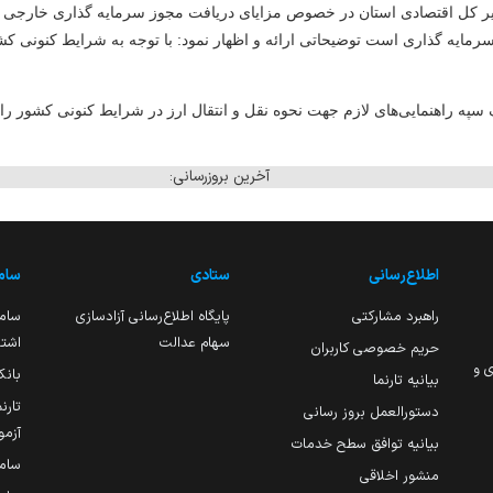
دیر کل اقتصادی استان در خصوص مزایای دریافت مجوز سرمایه گذاری خارجی 
مایه گذاری است توضیحاتی ارائه و اظهار نمود: با توجه به شرایط کنونی کش
نک سپه راهنمایی‌های لازم جهت نحوه نقل و انتقال ارز در شرایط کنونی کشور 
آخرین بروزرسانی:
اطلاع‌رسانی
ستادی
ساما
راهبرد مشارکتی
پایگاه اطلاع‌رسانی آزادسازی
ساما
سهام عدالت
اشتغ
حریم خصوصی کاربران
ی و
بانک
بیانیه تارنما
تارن
دستورالعمل بروز رسانی
آزمو
بیانیه توافق سطح خدمات
سام
منشور اخلاقی