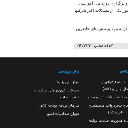
و برگزاری دوره های آموزشی
ور یکی از مشکلات اکثر شرکتها
را ارائه و به پرسش های حاضرین
کد مطلب: 247233
نه‌ها
سایر پیوندها
نه جامع کارآفرینی ،
مرکز ملی رقابت
ال و تولید(کات)
دبیرخانه شورای عالی سلامت و
 داده‌های اقتصادی و مالی
امنیت غذایی
مای پنجره واحد محیط‌های
سازمان برنامه بودجه کشور
ن (ایران تما)
دیوان محاسبات کشور
انه مدیریت خدمات دولت