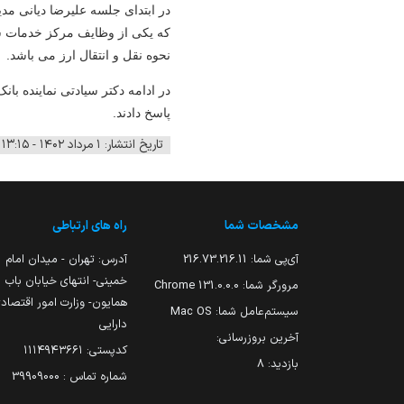
در ابتدای جلسه علیرضا دیانی م
که یکی از وظایف مرکز خدمات سر
نحوه نقل و انتقال ارز می باشد.
در ادامه دکتر سیادتی نماینده با
پاسخ دادند
.
تاریخ انتشار: ۱ مرداد ۱۴۰۲ - ۱۳:۱۵
مشخصات شما
راه های ارتباطی
آی‌پی شما:
216.73.216.11
آدرس: تهران - میدان امام
خمینی- انتهای خیابان باب
مرورگر شما:
131.0.0.0 Chrome
همایون- وزارت امور اقتصاد
سیستم‌عامل شما:
Mac OS
دارایی
آخرین بروزرسانی:
کدپستی: ۱۱۱۴۹۴۳۶۶۱
بازدید:
8
شماره تماس : 39909000