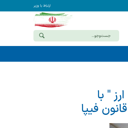
ارتباط با وزیر
ز " با
نون فیپا