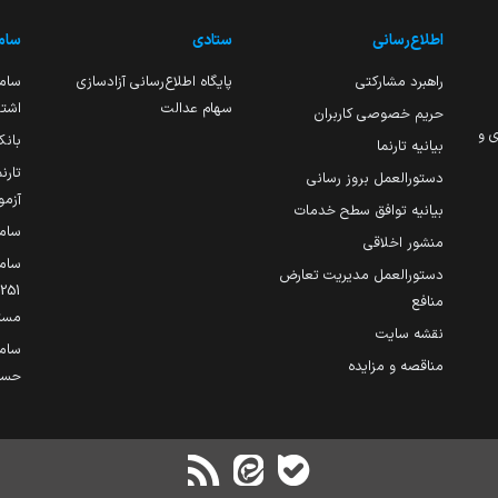
اطلاع‌رسانی
ستادی
ساما
راهبرد مشارکتی
پایگاه اطلاع‌رسانی آزادسازی
ساما
سهام عدالت
اشتغ
حریم خصوصی کاربران
ی و
بانک
بیانیه تارنما
تارن
دستورالعمل بروز رسانی
آزمو
بیانیه توافق سطح خدمات
سام
منشور اخلاقی
ساما
دستورالعمل مدیریت تعارض
منافع
مست
نقشه سایت
سام
مناقصه و مزایده
حساب