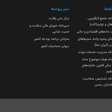
نه‌ها
سایر پیوندها
نه جامع کارآفرینی ،
مرکز ملی رقابت
ال و تولید(کات)
دبیرخانه شورای عالی سلامت و
 داده‌های اقتصادی و مالی
امنیت غذایی
مای پنجره واحد محیط‌های
سازمان برنامه بودجه کشور
ن (ایران تما)
دیوان محاسبات کشور
انه مدیریت خدمات دولت
نه هیات موضوع ماده
251 مکرر قانون مالیات‌های
قیم
انه تشخیص صلاحیت
داران رسمی