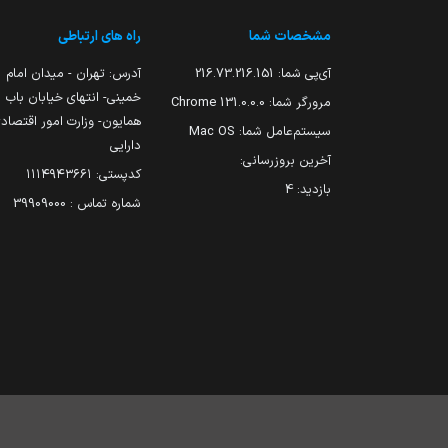
مشخصات شما
راه های ارتباطی
آی‌پی شما:
216.73.216.151
آدرس: تهران - میدان امام
خمینی- انتهای خیابان باب
مرورگر شما:
131.0.0.0 Chrome
همایون- وزارت امور اقتصاد
سیستم‌عامل شما:
Mac OS
دارایی
آخرین بروزرسانی:
کدپستی: ۱۱۱۴۹۴۳۶۶۱
بازدید:
4
شماره تماس : 39909000