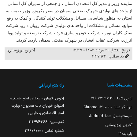
نماینده وزیر و مدیر کل اقتصادی استان ، و جمعی از مدیران کل استانی
از واحد های تولیدی شهرک صنعتی
سمنان
در سفر یکروزه وزیر صمت به
استان
به منظور شناسایی مسائل ومشکلات تولید کنندگان و کمک به رفع
موانع، مسائل و مشکلات از واحد های تولیدی شرکت رویان دارو، شرکت
سنک کاران نوین، شرکت خودرو سازی فردا، شرکت توسعه و تولید پویا
انرژی، شرکت عقاب افشان در شهرک صنعتی سمنان بازدید کردند.
تاریخ انتشار: ۲۱ مرداد ۱۴۰۲ - ۱۲:۴۷
آخرین بروزرسانی:
کد مطلب: 247962
مشخصات شما
راه های ارتباطی
آی‌پی شما:
216.73.216.201
آدرس: تهران - میدان امام خمینی-
انتهای خیابان باب همایون- وزارت
مرورگر شما:
131.0.0.0 Chrome
امور اقتصادی و دارایی
سیستم‌عامل شما:
Android
کدپستی: ۱۱۱۴۹۴۳۶۶۱
آخرین بروزرسانی:
شماره تماس : 39909000
بازدید:
3