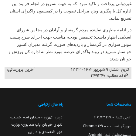
غیردولتی پرداخت و تاکید نمود: که به جهت تسریع در انجام فرایند این
اداره کل با پیگیری ویژه مراحل تصویب را در کمیسیون واگذرای استان
تسریع نمایند.
در ادامه مطهری نماینده مردم گرمسار و آرادان در مجلس شورای
اسلامی اظهار داشت: تخصیص بودجه مناسب جهت اجرای طرح پیست
موتور سواری در گرمسار و بازدیدهای صورت گرفته مدیران کشور
خواستار تسریع در روند واگذرای عرصه مورد نظر به اداره کل ورزش و
جوانان شدند.
تاریخ انتشار: ۹ شهریور ۱۴۰۲ - ۱۲:۳۲
آخرین بروزرسانی:
کد مطلب: 249340
مشخصات شما
راه های ارتباطی
آی‌پی شما:
216.73.217.0
آدرس: تهران - میدان امام خمینی-
انتهای خیابان باب همایون- وزارت
مرورگر شما:
131.0.0.0 Chrome
امور اقتصادی و دارایی
سیستم‌عامل شما:
Android