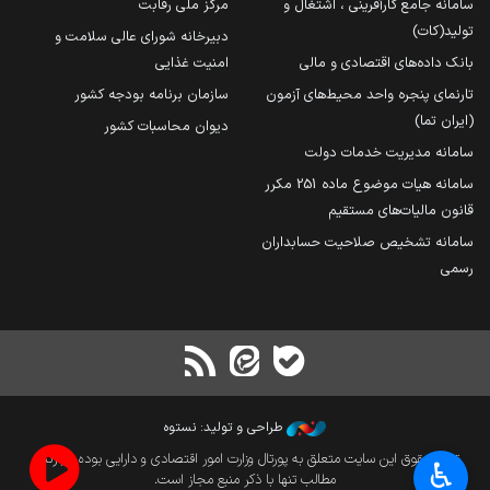
سامانه جامع کارآفرینی ، اشتغال و
مرکز ملی رقابت
تولید(کات)
دبیرخانه شورای عالی سلامت و
بانک داده‌های اقتصادی و مالی
امنیت غذایی
تارنمای پنجره واحد محیط‌های آزمون
سازمان برنامه بودجه کشور
(ایران تما)
دیوان محاسبات کشور
سامانه مدیریت خدمات دولت
سامانه هیات موضوع ماده 251 مکرر
قانون مالیات‌های مستقیم
سامانه تشخیص صلاحیت حسابداران
رسمی
طراحی و تولید: نستوه
تمام حقوق این سایت متعلق به پورتال وزارت امور اقتصادی و دارایی بوده و بازنشر
♿︎
مطالب تنها با ذکر منبع مجاز است.