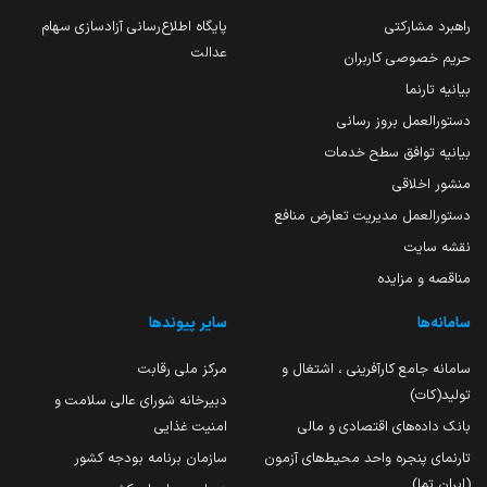
راهبرد مشارکتی
پایگاه اطلاع‌رسانی آزادسازی سهام
عدالت
حریم خصوصی کاربران
بیانیه تارنما
دستورالعمل بروز رسانی
بیانیه توافق سطح خدمات
منشور اخلاقی
دستورالعمل مدیریت تعارض منافع
نقشه سایت
مناقصه و مزایده
سامانه‌ها
سایر پیوندها
سامانه جامع کارآفرینی ، اشتغال و
مرکز ملی رقابت
تولید(کات)
دبیرخانه شورای عالی سلامت و
بانک داده‌های اقتصادی و مالی
امنیت غذایی
تارنمای پنجره واحد محیط‌های آزمون
سازمان برنامه بودجه کشور
(ایران تما)