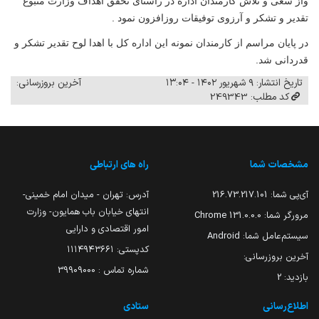
واز سعی و تلاش کارمندان اداره در راستای تحقق اهداف وزارت متبوع
تقدیر و تشکر و آرزوی توفیقات روزافزون نمود .
در پایان مراسم از کارمندان نمونه این اداره کل با اهدا لوح تقدیر تشکر و
قدردانی شد.
تاریخ انتشار: ۹ شهریور ۱۴۰۲ - ۱۳:۰۴
آخرین بروزرسانی:
کد مطلب: 249343
مشخصات شما
راه های ارتباطی
آی‌پی شما:
216.73.217.101
آدرس: تهران - میدان امام خمینی-
انتهای خیابان باب همایون- وزارت
مرورگر شما:
131.0.0.0 Chrome
امور اقتصادی و دارایی
سیستم‌عامل شما:
Android
کدپستی: ۱۱۱۴۹۴۳۶۶۱
آخرین بروزرسانی:
شماره تماس : 39909000
بازدید:
2
اطلاع‌رسانی
ستادی