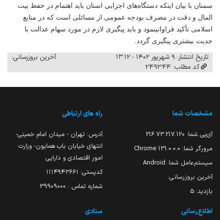
سمنان با بیان اینکه دستگاه‌های اجرایی استان باید اهتمام در حفظ بیت
المال و دقت در مصرف بودجه عمومی از مسائلی است که در منابع
اسلامی تأکید فراوانی
نمود و باید پیگیری لازم در مورد سهام عدالت با
جدیت بیشتری پیگیری گردد.
تاریخ انتشار: ۹ شهریور ۱۴۰۲ - ۱۳:۱۲
آخرین بروزرسانی:
کد مطلب: 249344
مشخصات شما
راه های ارتباطی
آی‌پی شما:
216.73.217.120
آدرس: تهران - میدان امام خمینی-
انتهای خیابان باب همایون- وزارت
مرورگر شما:
131.0.0.0 Chrome
امور اقتصادی و دارایی
سیستم‌عامل شما:
Android
کدپستی: ۱۱۱۴۹۴۳۶۶۱
آخرین بروزرسانی:
شماره تماس : 39909000
بازدید:
5
اطلاع‌رسانی
ستادی