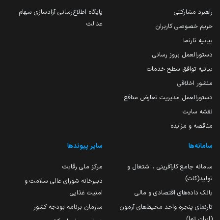
راهبرد مشارکتی
پایگاه اطلاع‌رسانی آزادسازی سهام
عدالت
حریم خصوصی کاربران
بیانیه تارنما
دستورالعمل بروز رسانی
بیانیه توافق سطح خدمات
منشور اخلاقی
دستورالعمل مدیریت تعارض منافع
نقشه سایت
مناقصه و مزایده
سامانه‌ها
سایر پیوندها
سامانه جامع کارآفرینی ، اشتغال و
مرکز ملی رقابت
تولید(کات)
دبیرخانه شورای عالی سلامت و
بانک داده‌های اقتصادی و مالی
امنیت غذایی
تارنمای پنجره واحد محیط‌های آزمون
سازمان برنامه بودجه کشور
(ایران تما)