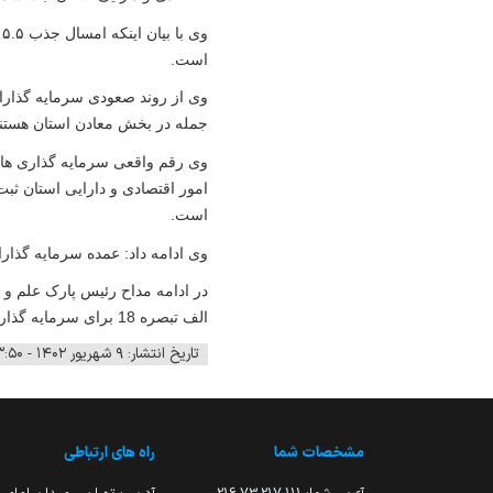
وی با بیان اینکه امسال جذب
۵.۵
م
است
.
وی از روند صعودی سرمایه گذاران
جمله در بخش معادن استان هستن
وی رقم واقعی سرمایه گذاری های
امور اقتصادی و دارایی استان ث
است
.
وی ادامه داد: عمده سرمایه گذار
در ادامه مداح رئیس پارک علم 
الف تبصره 18 برای سرمایه گذاری شرکت های دانش بنیان را خواستار شد.
تاریخ انتشار: ۹ شهریور ۱۴۰۲ - ۱۳:۵۰
مشخصات شما
راه های ارتباطی