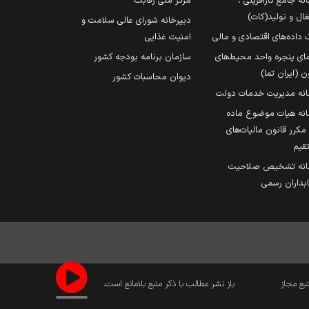
نه جامع کارآفرینی ،
مرکز ملی رقابت
ال و تولید(کات)
دبیرخانه شورای عالی سلامت و
 داده‌های اقتصادی و مالی
امنیت غذایی
مای پنجره واحد محیط‌های
سازمان برنامه بودجه کشور
ن (ایران تما)
دیوان محاسبات کشور
انه مدیریت خدمات دولت
نه هیات موضوع ماده
251 مکرر قانون مالیات‌های
قیم
انه تشخیص صلاحیت
داران رسمی
نبع مجاز
باز نشر مطالب با ذکر منبع بلامانع است.