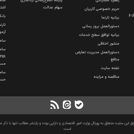
راهبرد مشارکتی
پایگاه اطلاع‌رسانی آزادسازی
ساما
سهام عدالت
اشتغ
حریم خصوصی کاربران
ی و
بانک
بیانیه تارنما
تارن
دستورالعمل بروز رسانی
آزمو
بیانیه توافق سطح خدمات
سام
منشور اخلاقی
ساما
دستورالعمل مدیریت تعارض
منافع
مست
نقشه سایت
سام
مناقصه و مزایده
حساب
 این سایت متعلق به پورتال وزارت امور اقتصادی و دارایی بوده و بازنشر مطالب تنها با ذکر م
است.