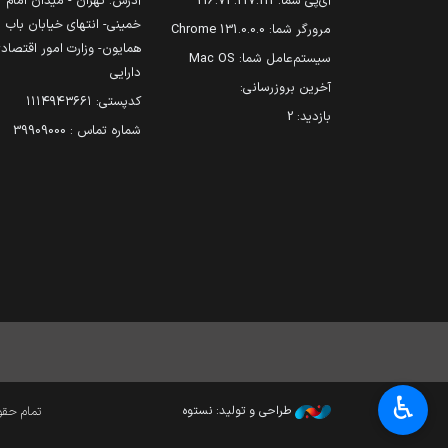
آی‌پی شما:
216.73.217.111
آدرس: تهران - میدان امام
خمینی- انتهای خیابان باب
مرورگر شما:
131.0.0.0 Chrome
همایون- وزارت امور اقتصاد
سیستم‌عامل شما:
Mac OS
دارایی
آخرین بروزرسانی:
کدپستی: ۱۱۱۴۹۴۳۶۶۱
بازدید:
2
شماره تماس : 39909000
♿︎
طراحی و تولید: نستوه
تمام حقوق