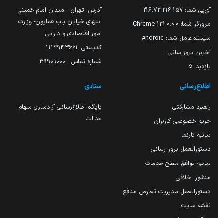
آی‌پی شما:
216.73.216.157
آدرس: تهران - میدان امام خمینی-
انتهای خیابان باب همایون- وزارت
مرورگر شما:
131.0.0.0 Chrome
امور اقتصادی و دارایی
سیستم‌عامل شما:
Android
کدپستی: ۱۱۱۴۹۴۳۶۶۱
آخرین بروزرسانی:
شماره تماس : 39909000
بازدید:
5
اطلاع‌رسانی
ستادی
راهبرد مشارکتی
پایگاه اطلاع‌رسانی آزادسازی سهام
عدالت
حریم خصوصی کاربران
بیانیه تارنما
دستورالعمل بروز رسانی
بیانیه توافق سطح خدمات
منشور اخلاقی
دستورالعمل مدیریت تعارض منافع
نقشه سایت