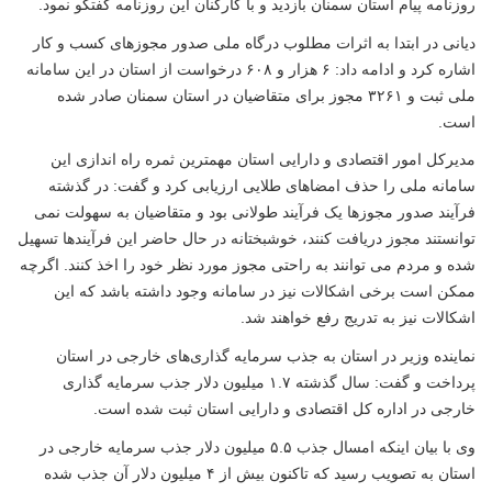
روزنامه پیام استان سمنان بازدید و با کارکنان این روزنامه گفتگو نمود.
دیانی در ابتدا
به اثرات مطلوب درگاه ملی صدور مجوزهای کسب و کار
اشاره کرد و ادامه داد:
۶
هزار و
۶۰۸
درخواست از استان در این سامانه
ملی ثبت و
۳۲۶۱
مجوز برای متقاضیان در استان سمنان صادر شده
است
.
مدیرکل امور اقتصادی و دارایی استان مهمترین ثمره راه اندازی این
سامانه ملی را حذف امضاهای طلایی ارزیابی کرد و گفت: در گذشته
فرآیند صدور مجوزها یک فرآیند طولانی بود و متقاضیان به سهولت نمی
توانستند مجوز دریافت کنند، خوشبختانه در حال حاضر این فرآیندها تسهیل
شده و مردم می توانند به راحتی مجوز مورد نظر خود را اخذ کنند. اگرچه
ممکن است برخی اشکالات نیز در سامانه وجود داشته باشد که این
اشکالات نیز به تدریج رفع خواهند شد
.
نماینده وزیر در استان به جذب سرمایه گذاری‌های خارجی در استان
پرداخت و گفت: سال گذشته
۱.۷
میلیون دلار جذب سرمایه گذاری
خارجی در اداره کل اقتصادی و دارایی استان ثبت شده است
.
وی با بیان اینکه امسال جذب
۵.۵
میلیون دلار جذب سرمایه خارجی در
استان به تصویب رسید که تاکنون بیش از
۴
میلیون دلار آن جذب شده