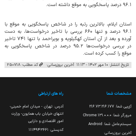
۹۶.۱ درصد پاسخگویی به موقع داشته است.
استان ایلام، بالاترین رتبه را در شاخص پاسخگویی به موقع با
۹۶.۱ درصد و تنها ۶۶۰ بررسی با تاخیر درخواست‌ها، به دست
آورده و بعد از آن استان کهگیلویه‌ و بویراحمد با تنها ۷۴۱ تاخیر
در بررسی درخواست‌ها ۹۵.۲ درصد در شاخص پاسخگویی به
موقع را کسب کرده است.
تاریخ انتشار: ۱۰ مهر ۱۴۰۲ - ۱۱:۱۳
آخرین بروزرسانی:
کد مطلب: 250718
مشخصات شما
راه های ارتباطی
آی‌پی شما:
216.73.216.177
آدرس: تهران - میدان امام خمینی-
انتهای خیابان باب همایون- وزارت
مرورگر شما:
131.0.0.0 Chrome
امور اقتصادی و دارایی
سیستم‌عامل شما:
Android
کدپستی: ۱۱۱۴۹۴۳۶۶۱
آخرین بروزرسانی: