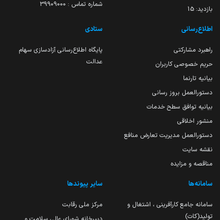
شماره تماس : 39909000
بازدید:
15
اطلاع‌رسانی
ستادی
راهبرد مشارکتی
پایگاه اطلاع‌رسانی آزادسازی سهام
عدالت
حریم خصوصی کاربران
بیانیه تارنما
دستورالعمل بروز رسانی
بیانیه توافق سطح خدمات
منشور اخلاقی
دستورالعمل مدیریت تعارض منافع
نقشه سایت
مناقصه و مزایده
سامانه‌ها
سایر پیوندها
سامانه جامع کارآفرینی ، اشتغال و
مرکز ملی رقابت
تولید(کات)
دبیرخانه شورای عالی سلامت و