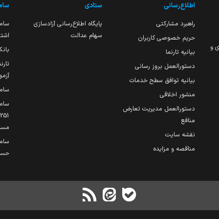
اطلاع‌رسانی
ستادی
ساما
راهبرد مشارکتی
پایگاه اطلاع‌رسانی آزادسازی
ساما
سهام عدالت
اشتغ
حریم خصوصی کاربران
ی و
بانک
بیانیه تارنما
تارن
دستورالعمل بروز رسانی
آزمو
بیانیه توافق سطح خدمات
سام
منشور اخلاقی
ساما
دستورالعمل مدیریت تعارض
منافع
مست
نقشه سایت
سام
مناقصه و مزایده
حساب