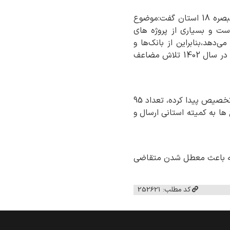
به گزارش روابط عمومی اداره کل امور اقتصادی و دارایی استان ایلام سعید رشنوادی در نشست تبصره 18 استان گفت:موضوع
ردار است و بسیاری از پروژه های
‌دهد،بنابراین از بانک‌ها و
دستگاه های اجرایی انتظار می رود این اهمیت را به خوبی متوجه شوند و برای جذب اعتبار بیشتر در سال 1402 تلاش مضاعف
سعید رشنوادی در ادامه‌ گفت:در سال‌ 1401 مبلغ 276 میلیارد تومان تسهیلات تبصره 18 به استان تخصیص پیدا کرده، تعداد 95
طرح ها به کمیته استانی ارسال و
 آنچه باعث معطل شدن متقاضی
کد مطلب: 252621