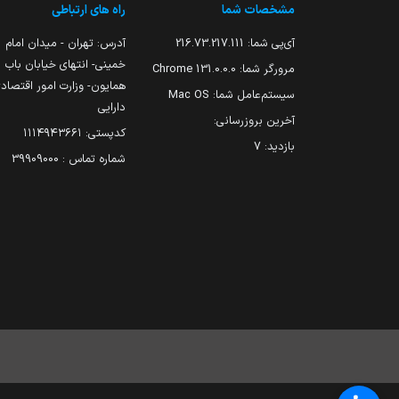
مشخصات شما
راه های ارتباطی
آی‌پی شما:
216.73.217.111
آدرس: تهران - میدان امام
خمینی- انتهای خیابان باب
مرورگر شما:
131.0.0.0 Chrome
همایون- وزارت امور اقتصاد
سیستم‌عامل شما:
Mac OS
دارایی
آخرین بروزرسانی:
کدپستی: ۱۱۱۴۹۴۳۶۶۱
بازدید:
7
شماره تماس : 39909000