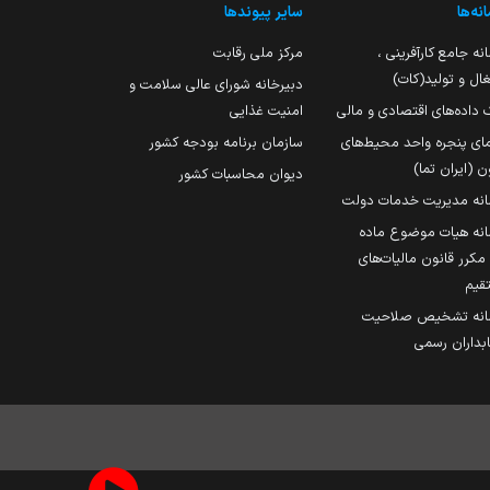
نه‌ها
سایر پیوندها
نه جامع کارآفرینی ،
مرکز ملی رقابت
ال و تولید(کات)
دبیرخانه شورای عالی سلامت و
 داده‌های اقتصادی و مالی
امنیت غذایی
مای پنجره واحد محیط‌های
سازمان برنامه بودجه کشور
ن (ایران تما)
دیوان محاسبات کشور
انه مدیریت خدمات دولت
نه هیات موضوع ماده
251 مکرر قانون مالیات‌های
قیم
انه تشخیص صلاحیت
داران رسمی