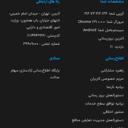
مشخصات شما
راه های ارتباطی
آی‌پی شما:
216.73.216.136
آدرس: تهران - میدان امام خمینی-
انتهای خیابان باب همایون- وزارت
مرورگر شما:
131.0.0.0 Chrome
امور اقتصادی و دارایی
سیستم‌عامل شما:
Android
کدپستی: ۱۱۱۴۹۴۳۶۶۱
آخرین بروزرسانی:
شماره تماس : 39909000
بازدید:
11
اطلاع‌رسانی
ستادی
راهبرد مشارکتی
پایگاه اطلاع‌رسانی آزادسازی سهام
عدالت
حریم خصوصی کاربران
بیانیه تارنما
دستورالعمل بروز رسانی
بیانیه توافق سطح خدمات
منشور اخلاقی
دستورالعمل مدیریت تعارض منافع